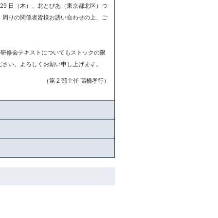
水）～29 日（木）、北とぴあ（東京都北区）つ
、周りの関係者皆様お誘い合わせの上、ご
の研修会テキストについてもストックの限
ださい。よろしくお願い申し上げます。
（第 2 部主任 高橋孝行）