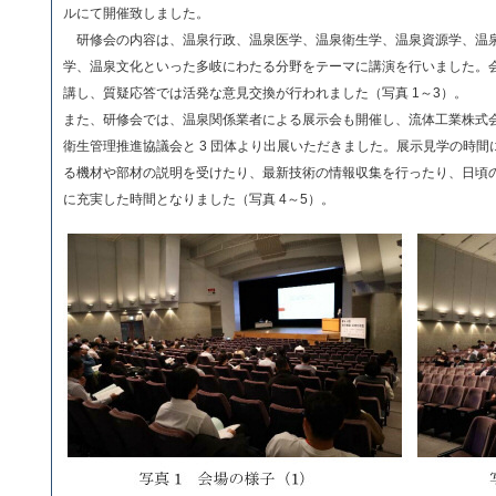
ルにて開催致しました。
研修会の内容は、温泉行政、温泉医学、温泉衛生学、温泉資源学、温
学、温泉文化といった多岐にわたる分野をテーマに講演を行いました。
講し、質疑応答では活発な意見交換が行われました（写真 1～3）。
また、研修会では、温泉関係業者による展示会も開催し、流体工業株式会
衛生管理推進協議会と 3 団体より出展いただきました。展示見学の時
る機材や部材の説明を受けたり、最新技術の情報収集を行ったり、日頃
に充実した時間となりました（写真 4～5）。