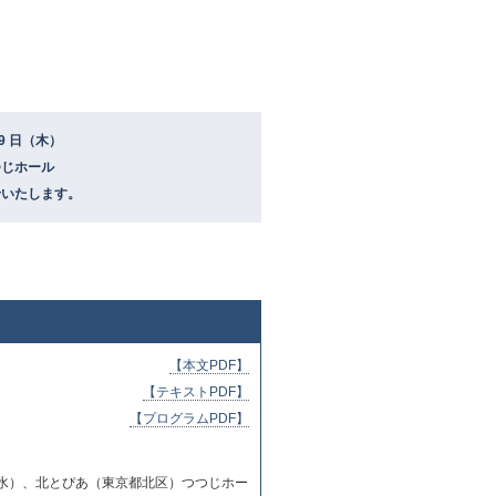
9 日（木）
つじホール
せいたします。
【本文PDF】
【テキストPDF】
【プログラムPDF】
9 日（水）、北とぴあ（東京都北区）つつじホー