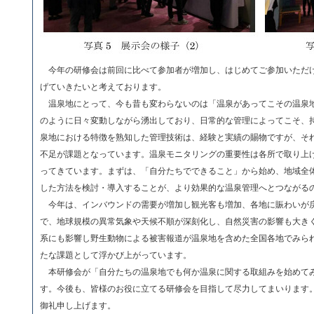
今年の研修会は前回に比べて参加者が増加し、はじめてご参加いただ
げていきたいと考えております。
温泉地にとって、今も昔も変わらないのは「温泉があってこその温泉
のように日々変動しながら湧出しており、日常的な管理によってこそ、
泉地における特徴を熟知した管理技術は、経験と実績の賜物ですが、そ
不足が課題となっています。温泉モニタリングの重要性は各所で取り上
ってきています。まずは、「自分たちでできること」から始め、地域全
した方法を検討・導入することが、より効果的な温泉管理へとつながる
今年は、インバウンドの需要が増加し観光客も増加、各地に賑わいが
で、地球規模の異常気象や天候不順が深刻化し、自然災害の影響も大き
系にも影響し野生動物による被害報道が温泉地を含めた全国各地でみら
たな課題として浮かび上がっています。
本研修会が「自分たちの温泉地でも何か温泉に関する取組みを始めて
す。今後も、皆様のお役に立てる研修会を目指して尽力してまいります
御礼申し上げます。